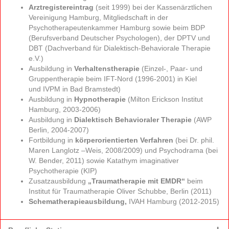
Arztregistereintrag
(seit 1999) bei der Kassenärztlichen
Vereinigung Hamburg, Mitgliedschaft in der
Psychotherapeutenkammer Hamburg sowie beim BDP
(Berufsverband Deutscher Psychologen), der DPTV und
DBT (Dachverband für Dialektisch-Behaviorale Therapie
e.V.)
Ausbildung in
Verhaltenstherapie
(Einzel-, Paar- und
Gruppentherapie beim IFT-Nord (1996-2001) in Kiel
und IVPM in Bad Bramstedt)
Ausbildung in
Hypnotherapie
(Milton Erickson Institut
Hamburg, 2003-2006)
Ausbildung in
Dialektisch Behavioraler Therapie
(AWP
Berlin, 2004-2007)
Fortbildung in
körperorientierten Verfahren
(bei Dr. phil.
Maren Langlotz –Weis, 2008/2009) und Psychodrama (bei
W. Bender, 2011) sowie Katathym imaginativer
Psychotherapie (KIP)
Zusatzausbildung
„Traumatherapie mit EMDR“
beim
Institut für Traumatherapie Oliver Schubbe, Berlin (2011)
Schematherapieausbildung,
IVAH Hamburg (2012-2015)